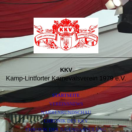
KKV
Kamp-Lintforter Karnevalsverein 1979 e.V.
STARTSEITE
VEREINSNEWS
NARRENRUNDSCHAU
CHRONIK DES KKV
CHRONIK DER JUGENDABTEILUNG