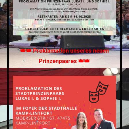
👑👑 Proklamation unseres neuen
Prinzenpaares 👑👑