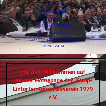
TOLLITÄTEN
TOLLITÄTEN DER STADT
PRESSEARCHIV
TOLLITÄTEN DER JUGEND
KONTAKT
MITGLIED WERDEN
LEITLINIEN BDK
FAQ VERANSTALTUNGEN
IMPRESSUM
Herzlich Willkommen auf
unserer Homepage des Kamp-
Lintorter Karnevalsverein 1979
e.V.